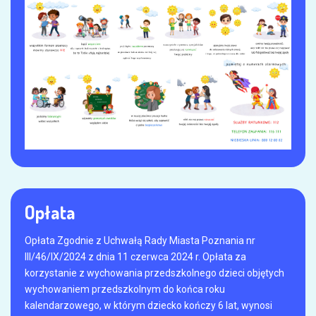
Opłata
Opłata Zgodnie z Uchwałą Rady Miasta Poznania nr
III/46/IX/2024 z dnia 11 czerwca 2024 r. Opłata za
korzystanie z wychowania przedszkolnego dzieci objętych
wychowaniem przedszkolnym do końca roku
kalendarzowego, w którym dziecko kończy 6 lat, wynosi